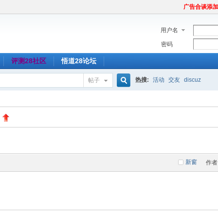
广告合谈添加Tel
用户名
密码
评测28社区
悟道28论坛
热搜:
活动
交友
discuz
帖子
搜
索
新窗
作者