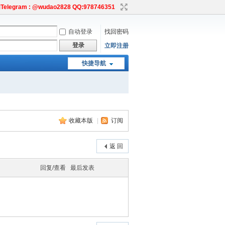
egram : @wudao2828 QQ:978746351
自动登录
找回密码
登录
立即注册
快捷导航
收藏本版
|
订阅
返 回
回复/查看
最后发表