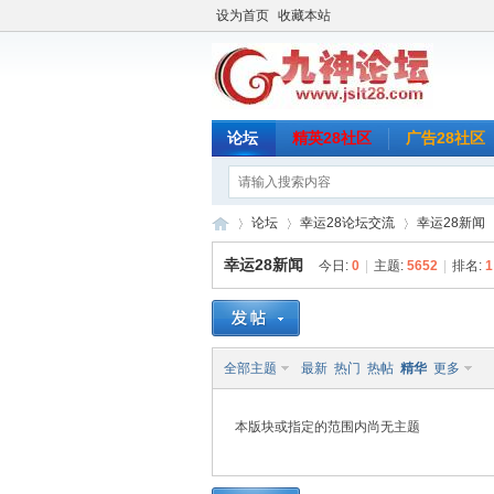
设为首页
收藏本站
论坛
精英28社区
广告28社区
论坛
幸运28论坛交流
幸运28新闻
幸运28新闻
今日:
0
|
主题:
5652
|
排名:
1
九
»
›
›
全部主题
最新
热门
热帖
精华
更多
本版块或指定的范围内尚无主题