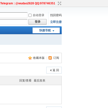
egram : @wudao2828 QQ:978746351
自动登录
找回密码
登录
立即注册
快捷导航
收藏本版
|
订阅
返 回
回复/查看
最后发表