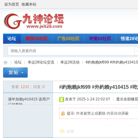
设为首页
收藏本站
论坛
精英28社区
广告28社区
评测28社区
悟道28
论坛
幸运28论坛交流
幸运28活动
#約炮賴jkf699 #外約賴y41041
#約炮賴jkf699 #外約賴y410415 #
查看:
1232
|
回复:
0
九
»
›
›
›
過年加賴y410415
该用户
发表于 2025-1-24 22:02:07
|
显示全部楼
已被删除
提示:
作者被禁止或删除 内容自动屏蔽
回复