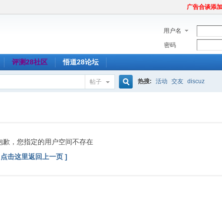
广告合谈添加Tel
用户名
密码
评测28社区
悟道28论坛
热搜:
活动
交友
discuz
帖子
搜
索
抱歉，您指定的用户空间不存在
[ 点击这里返回上一页 ]