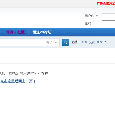
广告合谈添加Tel
用户名
密码
评测28社区
悟道28论坛
热搜:
活动
交友
discuz
帖子
搜
索
抱歉，您指定的用户空间不存在
[ 点击这里返回上一页 ]