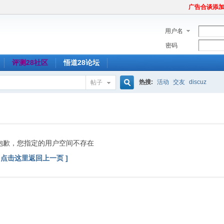
广告合谈添加Tel
用户名
密码
评测28社区
悟道28论坛
热搜:
活动
交友
discuz
帖子
搜
索
抱歉，您指定的用户空间不存在
[ 点击这里返回上一页 ]