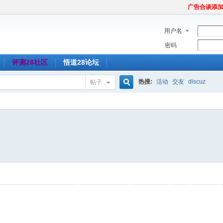
广告合谈添加Tel
用户名
密码
评测28社区
悟道28论坛
热搜:
活动
交友
discuz
帖子
搜
索