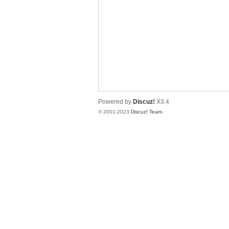
神
Powered by
Discuz!
X3.4
© 2001-2023
Discuz! Team
.
28
论