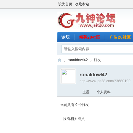
设为首页
收藏本站
论坛
精英28社区
广告28社区
ronaldowl42
好友
ronaldowl42
http://www.jslt28.com/?3680190
九
›
›
主题
个人资料
当前共有
0
个好友
没有相关成员