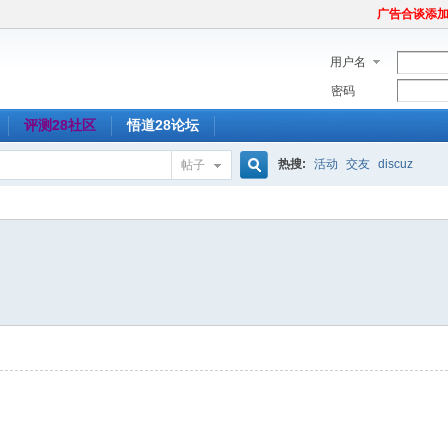
广告合谈添加Tel
用户名
密码
评测28社区
悟道28论坛
热搜:
活动
交友
discuz
帖子
搜
索