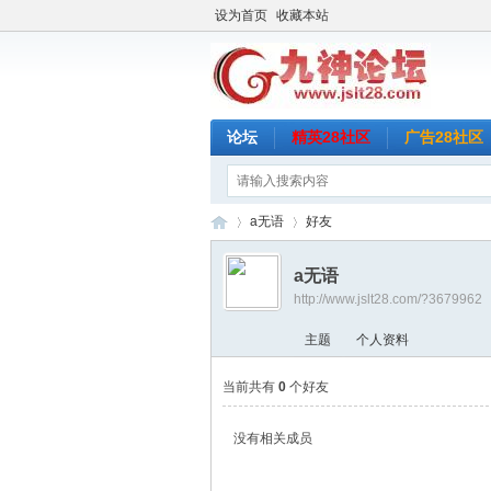
设为首页
收藏本站
论坛
精英28社区
广告28社区
a无语
好友
a无语
http://www.jslt28.com/?3679962
九
›
›
主题
个人资料
当前共有
0
个好友
没有相关成员