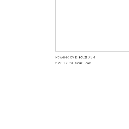
神
Powered by
Discuz!
X3.4
© 2001-2023
Discuz! Team
.
28
论